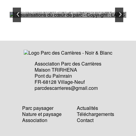
Visualisations du cœur de parc - Copyright : LAP’S
Vi
Association Parc des Carrières
Maison TRIRHENA
Pont du Palmrain
FR-68128 Village-Neuf
parcdescarrieres@gmail.com
Parc paysager
Actualités
Nature et paysage
Téléchargements
Association
Contact