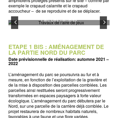
amphibiens protégés présents sur le site – comme par
exemple le crapaud calamite et le crapaud
accoucheur – de se reproduire et de se déplacer.
Travaux de l'aire de jeux - Copyright Association
T
Parc Des Carrières
ETAPE 1 BIS : AMÉNAGEMENT DE
LA PARTIE NORD DU PARC
Date prévisionnelle de réalisation: automne 2021 –
2022
L’aménagement du parc se poursuivra au fur et à
mesure, en fonction de l’exploitation de la gravière et
de la mise à disposition des parcelles comblées. Les
parcelles ainsi restituées seront progressivement
transformées en espaces paysagers à forte valeur
écologique. L’aménagement du parc débutera par le
Nord, sur une parcelle de la carrière déjà comblée. Le
projet restaurera de nombreux habitats naturels,
favorables à une faune et une flore variées.